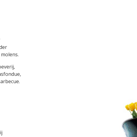
r
der
 molens.
everij,
asfondue,
barbecue.
ij