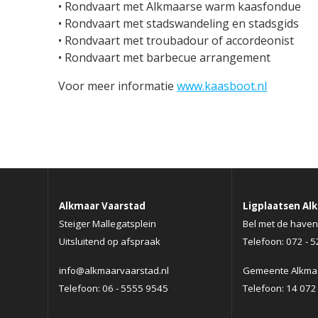
• Rondvaart met Alkmaarse warm kaasfondue
• Rondvaart met stadswandeling en stadsgids
• Rondvaart met troubadour of accordeonist
• Rondvaart met barbecue arrangement
Voor meer informatie
www.kaasboot.nl
Alkmaar Vaarstad
Ligplaatsen Al
Steiger Mallegatsplein
Bel met de haven
Uitsluitend op afspraak
Telefoon: 072 - 
info@alkmaarvaarstad.nl
Gemeente Alkma
Telefoon: 06 - 5555 9545
Telefoon: 14 072