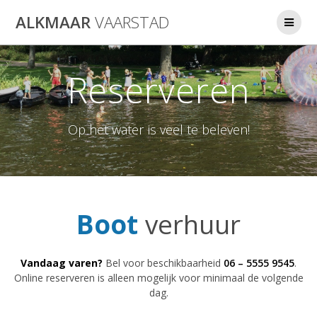
Ga
ALKMAAR
VAARSTAD
naar
de
inhoud
Reserveren
Op het water is veel te beleven!
Boot
verhuur
Vandaag varen?
Bel voor beschikbaarheid
06 – 5555 9545
.
Online reserveren is alleen mogelijk voor minimaal de volgende
dag.