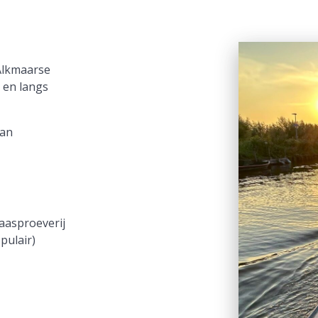
Alkmaarse
 en langs
van
aasproeverij
pulair)