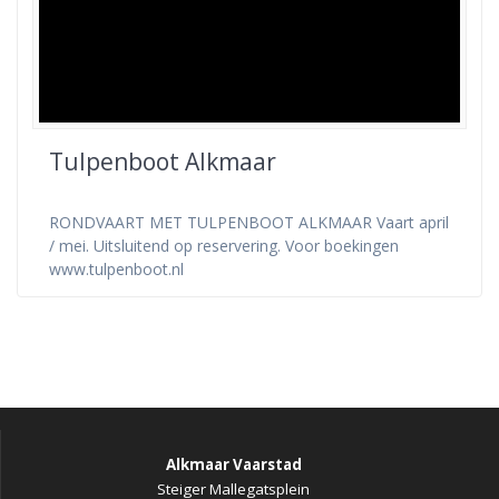
Tulpenboot Alkmaar
RONDVAART MET TULPENBOOT ALKMAAR Vaart april
/ mei. Uitsluitend op reservering. Voor boekingen
www.tulpenboot.nl
Alkmaar Vaarstad
Steiger Mallegatsplein