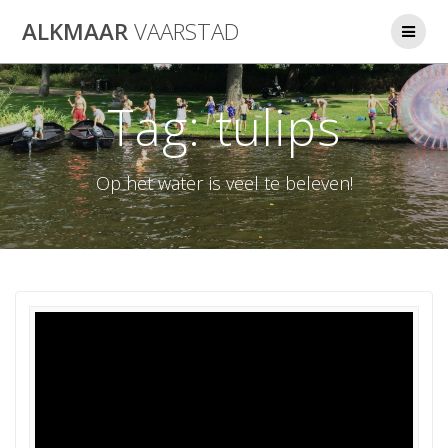
Ga
ALKMAAR
VAARSTAD
naar
de
inhoud
Tag:
tulips
Op het water is veel te beleven!