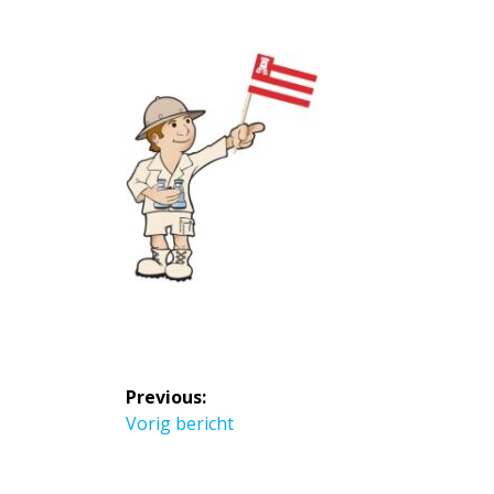
Bericht
Previous:
navigatie
Previous
Vorig bericht
post: